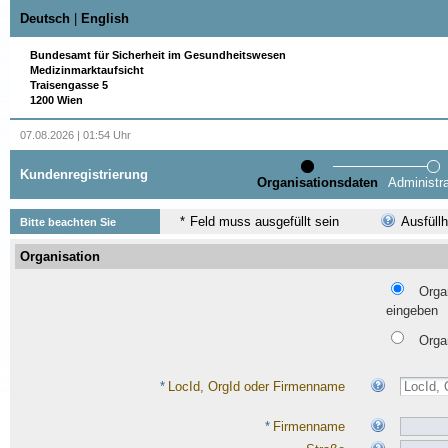
Deutsch
|
English
Bundesamt für Sicherheit im Gesundheitswesen
Medizinmarktaufsicht
Traisengasse 5
1200 Wien
07.08.2026 | 01:54 Uhr
Kundenregistrierung
Organisationsdaten
Administr
*
Feld muss ausgefüllt sein
Ausfüllh
Bitte beachten Sie
Organisation
Orga
eingeben
Orga
*
LocId, OrgId oder Firmenname
*
Firmenname